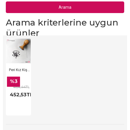
Arama
Arama kriterlerine uygun
ürünler
Peri Kız Kişiye Özel Kitap Kaşesi, Kitap Damgası, Kitap Mührü
%3
464,44TL
452,53TL