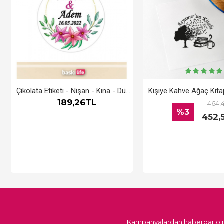
Çikolata Etiketi - Nişan - Kına - Düğün - Söz - (Yapışkanlı) 3x3 cm - 80 Adet
189,26TL
464,
%3
452,
Kampanyalardan haberdar olm