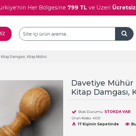
ürkiye'nin Her Bölgesine
799 TL
ve Üzeri
Ücretsi
MİZ
 Kitap Damgası, Kitap Mührü
Davetiye Mühür K
Kitap Damgası, 
Stok Durumu:
STOKDA VAR
Ürün Kodu:
400
17 Kişinin Sepetinde
Bu