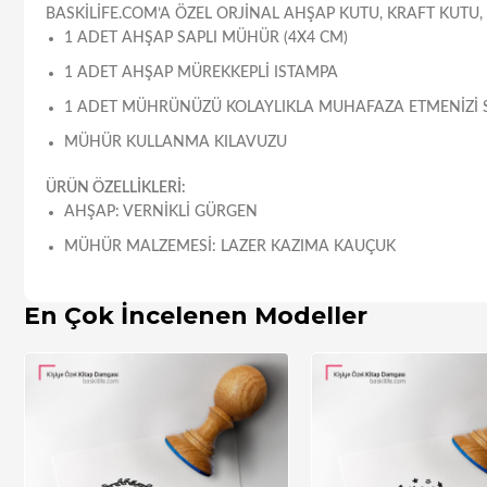
BASKILIFE.COM’A ÖZEL ORJINAL AHŞAP KUTU, KRAFT KUTU,
1 ADET AHŞAP SAPLI MÜHÜR (4X4 CM)
1 ADET AHŞAP MÜREKKEPLI ISTAMPA
1 ADET MÜHRÜNÜZÜ KOLAYLIKLA MUHAFAZA ETMENIZI 
MÜHÜR KULLANMA KILAVUZU
ÜRÜN ÖZELLİKLERİ:
AHŞAP: VERNIKLI GÜRGEN
MÜHÜR MALZEMESI: LAZER KAZIMA KAUÇUK
En Çok İncelenen Modeller