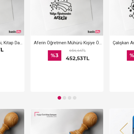
Kişiye Özel Kitap Kaşesi, Kitap Damgası, Kitap Mührü Öğretmen Kaşesi Aferin
Aferin Öğretmen Mühürü Kişiye Özel Kitap Kaşesi, Kitap Damgası, Kitap Mührü
TL
464,44TL
%3
%
452,53TL