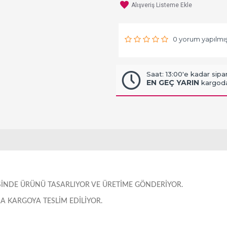
Alışveriş Listeme Ekle
0 yorum yapılmış
Saat: 13:00'e kadar sipar
EN GEÇ YARIN
kargoda
RISINDE ÜRÜNÜ TASARLIYOR VE ÜRETIME GÖNDERIYOR.
 KARGOYA TESLIM EDILIYOR.