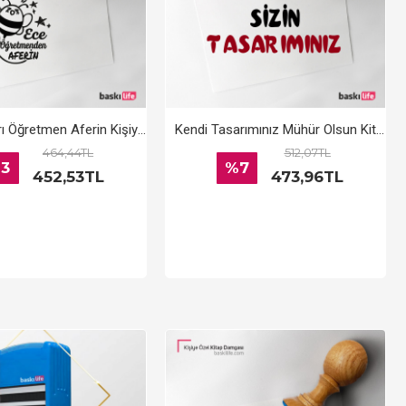
Çalışkan Arı Öğretmen Aferin Kişiye Özel Kitap Kaşesi, Kitap Damgası, Kitap Mührü
Kendi Tasarımınız Mühür Olsun Kitap Kaşesi, Kitap Damgası, Kitap Mührü
464,44TL
512,07TL
3
%7
452,53TL
473,96TL