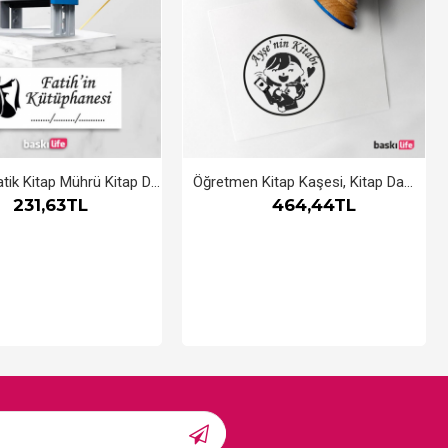
Sufi Otomatik Kitap Mührü Kitap Damgası Kişiye Özel Kaşe
Öğretmen Kitap Kaşesi, Kitap Damgası, Kitap Mührü
231,63TL
464,44TL