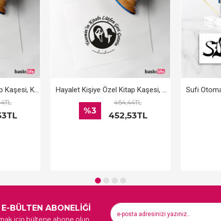
Kişiye Kahve Ağaç Kitap Kaşesi, Kitap Damgası, Kitap Mührü
Hayalet Kişiye Özel Kitap Kaşesi, Kitap Damgası, Kitap Mührü
44TL
464,44TL
%3
53TL
452,53TL
E-BÜLTEN ABONELİĞİ
ak için bültene abone olun.