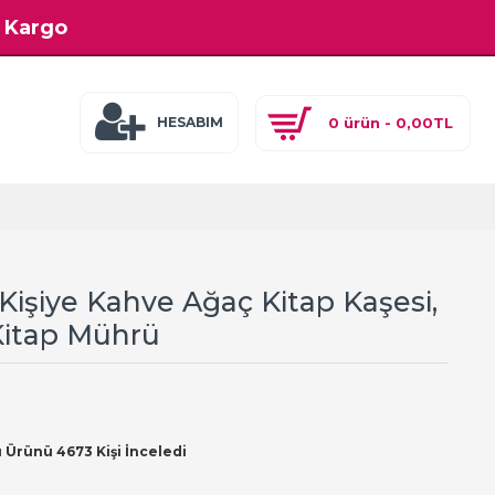
z Kargo
0 ürün - 0,00TL
HESABIM
işiye Kahve Ağaç Kitap Kaşesi,
Kitap Mührü
 Ürünü 4673 Kişi İnceledi