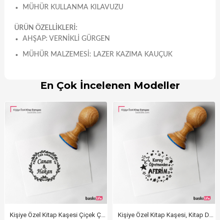
MÜHÜR KULLANMA KILAVUZU
ÜRÜN ÖZELLİKLERİ:
AHŞAP: VERNIKLI GÜRGEN
MÜHÜR MALZEMESI: LAZER KAZIMA KAUÇUK
En Çok İncelenen Modeller
Kişiye Özel Kitap Kaşesi Çiçek Çerçeveli
Kişiye Özel Kitap Kaşesi, Kitap Damgası, Kitap Mührü Öğretmen Kaşesi Aferin