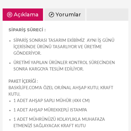
Açıklama
Yorumlar
SİPARİŞ SÜRECİ :
SIPARIŞ SONRASI TASARIM EKIBIMIZ AYNI IŞ GÜNÜ
IÇERISINDE ÜRÜNÜ TASARLIYOR VE ÜRETIME
GÖNDERIYOR.
ÜRETIMI YAPILAN ÜRÜNLER KONTROL SÜRECINDEN
SONRA KARGOYA TESLIM EDILIYOR.
PAKET İÇERİĞİ :
BASKILIFE.COM’A ÖZEL ORJINAL AHŞAP KUTU, KRAFT
KUTU,
1 ADET AHŞAP SAPLI MÜHÜR (4X4 CM)
1 ADET AHŞAP MÜREKKEPLI ISTAMPA
1 ADET MÜHRÜNÜZÜ KOLAYLIKLA MUHAFAZA
ETMENIZI SAĞLAYACAK KRAFT KUTU