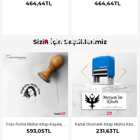
464,44TL
464,44TL
Sizin İçin Seçtiklerimiz
Foto Portre Mühür Kitap Kaşesi, Kitap Damgası, Kitap Mührü
Kartal Otomatik Kitap Mührü Kitap Damgası Kişiye Özel Kaşe
593,05TL
231,63TL