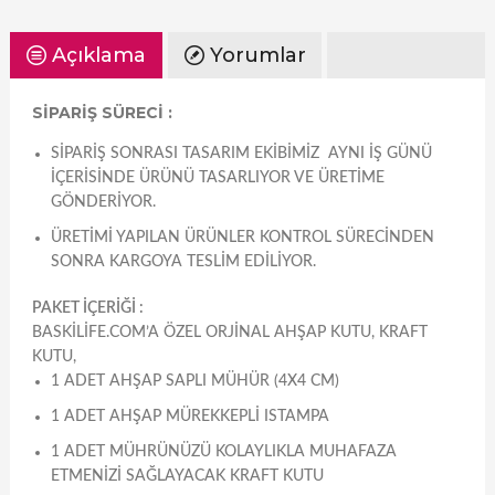
Açıklama
Yorumlar
SİPARİŞ SÜRECİ :
SIPARIŞ SONRASI TASARIM EKIBIMIZ AYNI IŞ GÜNÜ
IÇERISINDE ÜRÜNÜ TASARLIYOR VE ÜRETIME
GÖNDERIYOR.
ÜRETIMI YAPILAN ÜRÜNLER KONTROL SÜRECINDEN
SONRA KARGOYA TESLIM EDILIYOR.
PAKET İÇERİĞİ :
BASKILIFE.COM’A ÖZEL ORJINAL AHŞAP KUTU, KRAFT
KUTU,
1 ADET AHŞAP SAPLI MÜHÜR (4X4 CM)
1 ADET AHŞAP MÜREKKEPLI ISTAMPA
1 ADET MÜHRÜNÜZÜ KOLAYLIKLA MUHAFAZA
ETMENIZI SAĞLAYACAK KRAFT KUTU