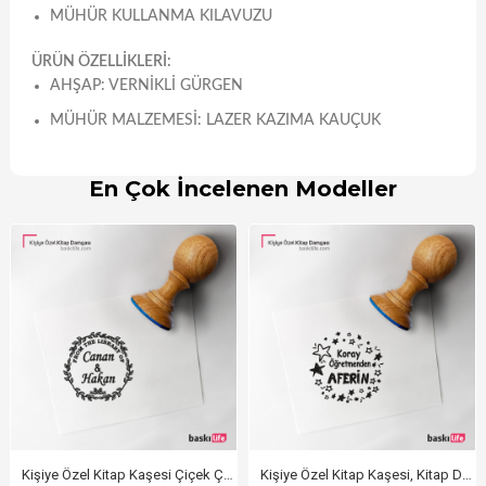
MÜHÜR KULLANMA KILAVUZU
ÜRÜN ÖZELLİKLERİ:
AHŞAP: VERNIKLI GÜRGEN
MÜHÜR MALZEMESI: LAZER KAZIMA KAUÇUK
En Çok İncelenen Modeller
Kişiye Özel Kitap Kaşesi Çiçek Çerçeveli
Kişiye Özel Kitap Kaşesi, Kitap Damgası, Kitap Mührü Öğretmen Kaşesi Aferin