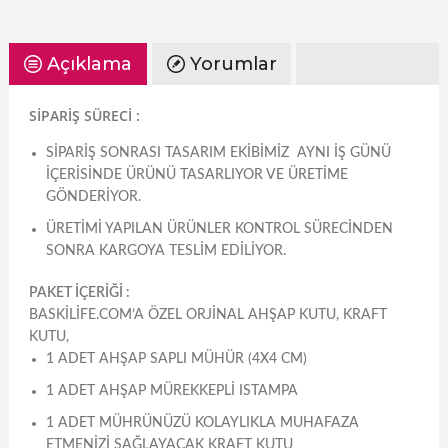
Açıklama
Yorumlar
SİPARİŞ SÜRECİ :
SIPARIŞ SONRASI TASARIM EKIBIMIZ AYNI IŞ GÜNÜ
IÇERISINDE ÜRÜNÜ TASARLIYOR VE ÜRETIME
GÖNDERIYOR.
ÜRETIMI YAPILAN ÜRÜNLER KONTROL SÜRECINDEN
SONRA KARGOYA TESLIM EDILIYOR.
PAKET İÇERİĞİ :
BASKILIFE.COM’A ÖZEL ORJINAL AHŞAP KUTU, KRAFT
KUTU,
1 ADET AHŞAP SAPLI MÜHÜR (4X4 CM)
1 ADET AHŞAP MÜREKKEPLI ISTAMPA
1 ADET MÜHRÜNÜZÜ KOLAYLIKLA MUHAFAZA
ETMENIZI SAĞLAYACAK KRAFT KUTU