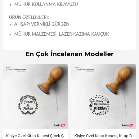
MÜHÜR KULLANMA KILAVUZU
ÜRÜN ÖZELLİKLERİ:
AHŞAP: VERNIKLI GÜRGEN
MÜHÜR MALZEMESI: LAZER KAZIMA KAUÇUK
En Çok İncelenen Modeller
Kişiye Özel Kitap Kaşesi Çiçek Çerçeveli
Kişiye Özel Kitap Kaşesi, Kitap Damgası, Kitap Mührü Öğretmen Kaşesi Aferin