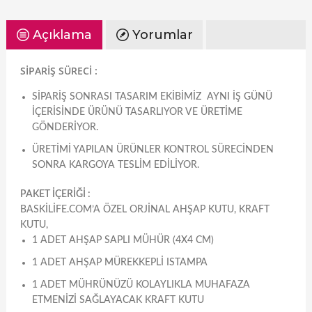
Açıklama
Yorumlar
SİPARİŞ SÜRECİ :
SIPARIŞ SONRASI TASARIM EKIBIMIZ AYNI IŞ GÜNÜ
IÇERISINDE ÜRÜNÜ TASARLIYOR VE ÜRETIME
GÖNDERIYOR.
ÜRETIMI YAPILAN ÜRÜNLER KONTROL SÜRECINDEN
SONRA KARGOYA TESLIM EDILIYOR.
PAKET İÇERİĞİ :
BASKILIFE.COM’A ÖZEL ORJINAL AHŞAP KUTU, KRAFT
KUTU,
1 ADET AHŞAP SAPLI MÜHÜR (4X4 CM)
1 ADET AHŞAP MÜREKKEPLI ISTAMPA
1 ADET MÜHRÜNÜZÜ KOLAYLIKLA MUHAFAZA
ETMENIZI SAĞLAYACAK KRAFT KUTU