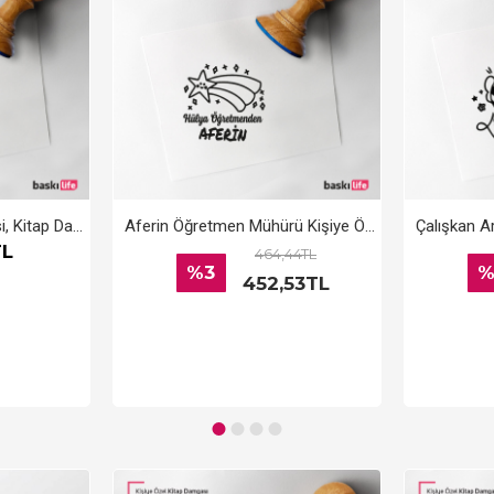
Kişiye Özel Kitap Kaşesi, Kitap Damgası, Kitap Mührü Öğretmen Kaşesi Aferin
Aferin Öğretmen Mühürü Kişiye Özel Kitap Kaşesi, Kitap Damgası, Kitap Mührü
TL
464,44TL
%3
%
452,53TL