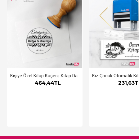
Kişiye Özel Kitap Kaşesi, Kitap Damgası, Kitap Mührü Evleniyoruz
464,44TL
231,63T