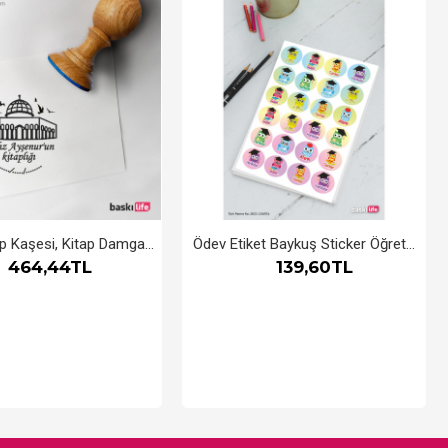
Kudüs Kitap Kaşesi, Kitap Damgası, Kitap Mührü
Ödev Etiket Baykuş Sticker Öğretmen Aferin Harikasın Etiketleri 196 Adet
464,44TL
139,60TL