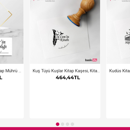
Kız Çocuk Otomatik Kitap Mührü Kitap Damgası Kişiye Özel Kaşe
Kuş Tüyü Kuşlar Kitap Kaşesi, Kitap Damgası, Kitap Mührü
L
464,44TL