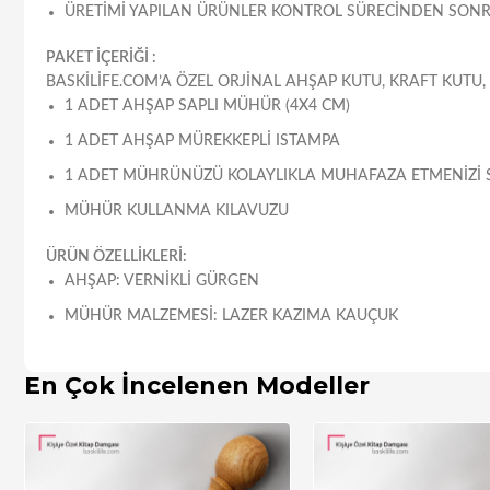
ÜRETIMI YAPILAN ÜRÜNLER KONTROL SÜRECINDEN SONRA
PAKET İÇERİĞİ :
BASKILIFE.COM’A ÖZEL ORJINAL AHŞAP KUTU, KRAFT KUTU,
1 ADET AHŞAP SAPLI MÜHÜR (4X4 CM)
1 ADET AHŞAP MÜREKKEPLI ISTAMPA
1 ADET MÜHRÜNÜZÜ KOLAYLIKLA MUHAFAZA ETMENIZI 
MÜHÜR KULLANMA KILAVUZU
ÜRÜN ÖZELLİKLERİ:
AHŞAP: VERNIKLI GÜRGEN
MÜHÜR MALZEMESI: LAZER KAZIMA KAUÇUK
En Çok İncelenen Modeller