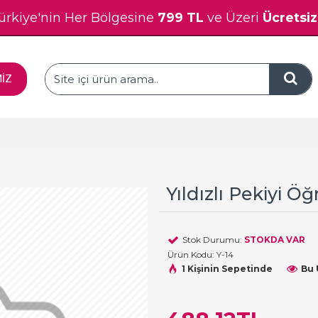
ürkiye'nin Her Bölgesine
799 TL
ve Üzeri
Ücretsi
MİZ
Yıldızlı Pekiyi 
Stok Durumu:
STOKDA VAR
Ürün Kodu:
Y-14
1 Kişinin Sepetinde
Bu 