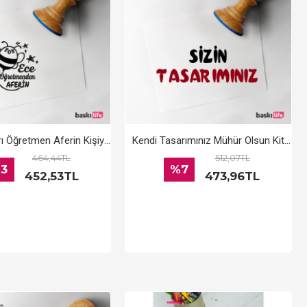
Çalışkan Arı Öğretmen Aferin Kişiye Özel Kitap Kaşesi, Kitap Damgası, Kitap Mührü
Kendi Tasarımınız Mühür Olsun Kitap Kaşesi, Kitap Damgası, Kitap Mührü
464,44TL
512,07TL
3
%7
452,53TL
473,96TL