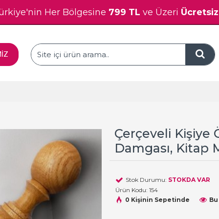
ürkiye'nin Her Bölgesine
799 TL
ve Üzeri
Ücretsi
MİZ
Çerçeveli Kişiye 
Damgası, Kitap 
Stok Durumu:
STOKDA VAR
Ürün Kodu:
154
0 Kişinin Sepetinde
Bu 