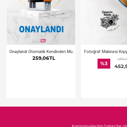
Onaylandı Otomatik Kendinden Mürekkepli Kaşe
259,06TL
464,
%3
452,
Kampanyalardan haberdar olm