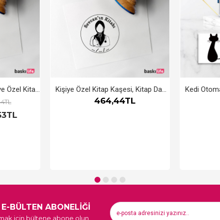
Fotoğraf Makinesi Kişiye Özel Kitap Kaşesi, Kitap Damgası, Kitap Mührü
Kişiye Özel Kitap Kaşesi, Kitap Damgası, Kitap Mührü Tesettür Doktor
464,44TL
44TL
53TL
E-BÜLTEN ABONELİĞİ
ak için bültene abone olun.