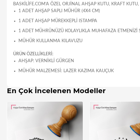
BASKILIFE.COM’A ÖZEL ORJINAL AHŞAP KUTU, KRAFT KUTU,
1 ADET AHŞAP SAPLI MÜHÜR (4X4 CM)
1 ADET AHŞAP MÜREKKEPLI ISTAMPA
1 ADET MÜHRÜNÜZÜ KOLAYLIKLA MUHAFAZA ETMENIZI 
MÜHÜR KULLANMA KILAVUZU
ÜRÜN ÖZELLİKLERİ:
AHŞAP: VERNIKLI GÜRGEN
MÜHÜR MALZEMESI: LAZER KAZIMA KAUÇUK
En Çok İncelenen Modeller