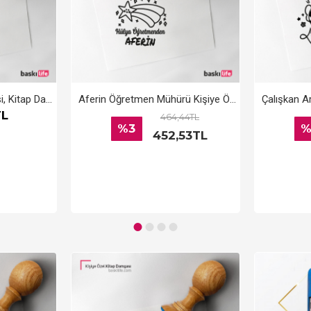
Kişiye Özel Kitap Kaşesi, Kitap Damgası, Kitap Mührü Öğretmen Kaşesi Aferin
Aferin Öğretmen Mühürü Kişiye Özel Kitap Kaşesi, Kitap Damgası, Kitap Mührü
TL
464,44TL
%3
%
452,53TL