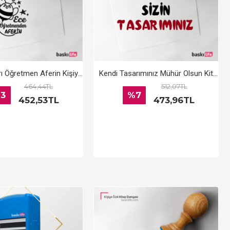
Çalışkan Arı Öğretmen Aferin Kişiye Özel Kitap Kaşesi, Kitap Damgası, Kitap Mührü
Kendi Tasarımınız Mühür Olsun Kitap Kaşesi, Kitap Damgası, Kitap Mührü
464,44TL
512,07TL
3
%7
452,53TL
473,96TL