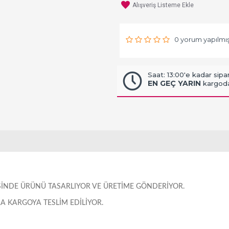
Alışveriş Listeme Ekle
0 yorum yapılmış
Saat: 13:00'e kadar sipar
EN GEÇ YARIN
kargoda
RISINDE ÜRÜNÜ TASARLIYOR VE ÜRETIME GÖNDERIYOR.
 KARGOYA TESLIM EDILIYOR.