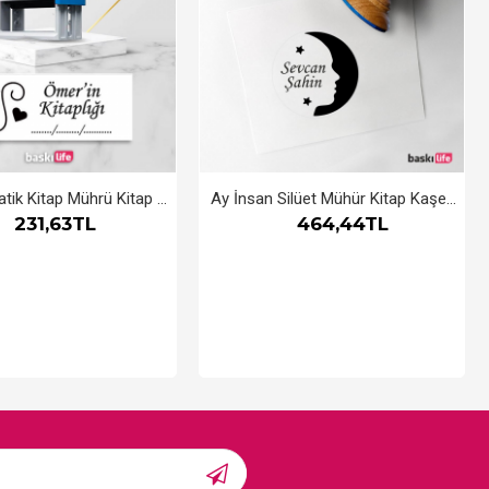
Kedi Otomatik Kitap Mührü Kitap Damgası Kişiye Özel Kaşe
Ay İnsan Silüet Mühür Kitap Kaşesi, Kitap Damgası, Kitap Mührü
231,63TL
464,44TL