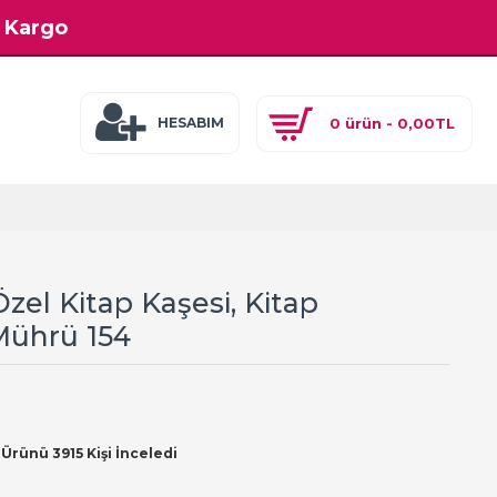
z Kargo
0 ürün - 0,00TL
HESABIM
Özel Kitap Kaşesi, Kitap
Mührü 154
Ürünü 3915 Kişi İnceledi