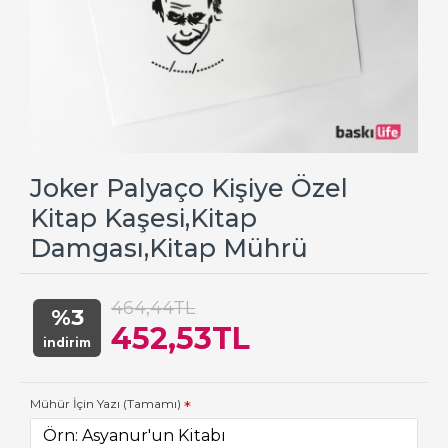
Joker Palyaço Kişiye Özel
Kitap Kaşesi,Kitap
Damgası,Kitap Mührü
464,44TL
%3
452,53TL
indirim
Mühür İçin Yazı (Tamamı)