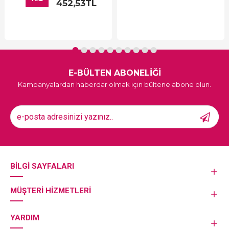
452,53TL
E-BÜLTEN ABONELİĞİ
Kampanyalardan haberdar olmak için bültene abone olun.
BILGI SAYFALARI
MÜŞTERI HIZMETLERI
YARDIM