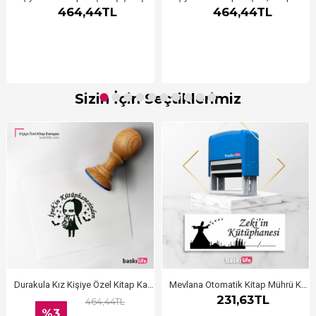
464,44TL
464,44TL
Sizin İçin Seçtiklerimiz
Durakula Kız Kişiye Özel Kitap Kaşesi, Kitap Damgası, Kitap Mührü
Mevlana Otomatik Kitap Mührü Kitap Damgası Kişiye Özel Kaşe
231,63TL
464,44TL
%3