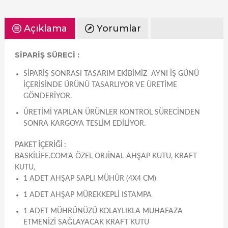
Açıklama
Yorumlar
SİPARİŞ SÜRECİ :
SIPARIŞ SONRASI TASARIM EKIBIMIZ AYNI IŞ GÜNÜ
IÇERISINDE ÜRÜNÜ TASARLIYOR VE ÜRETIME
GÖNDERIYOR.
ÜRETIMI YAPILAN ÜRÜNLER KONTROL SÜRECINDEN
SONRA KARGOYA TESLIM EDILIYOR.
PAKET İÇERİĞİ :
BASKILIFE.COM’A ÖZEL ORJINAL AHŞAP KUTU, KRAFT
KUTU,
1 ADET AHŞAP SAPLI MÜHÜR (4X4 CM)
1 ADET AHŞAP MÜREKKEPLI ISTAMPA
1 ADET MÜHRÜNÜZÜ KOLAYLIKLA MUHAFAZA
ETMENIZI SAĞLAYACAK KRAFT KUTU