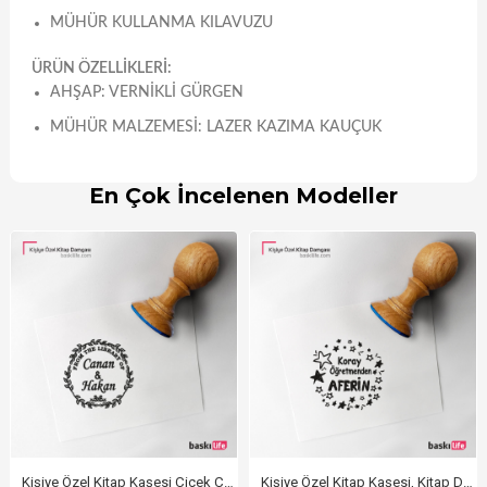
MÜHÜR KULLANMA KILAVUZU
ÜRÜN ÖZELLİKLERİ:
AHŞAP: VERNIKLI GÜRGEN
MÜHÜR MALZEMESI: LAZER KAZIMA KAUÇUK
En Çok İncelenen Modeller
Kişiye Özel Kitap Kaşesi Çiçek Çerçeveli
Kişiye Özel Kitap Kaşesi, Kitap Damgası, Kitap Mührü Öğretmen Kaşesi Aferin