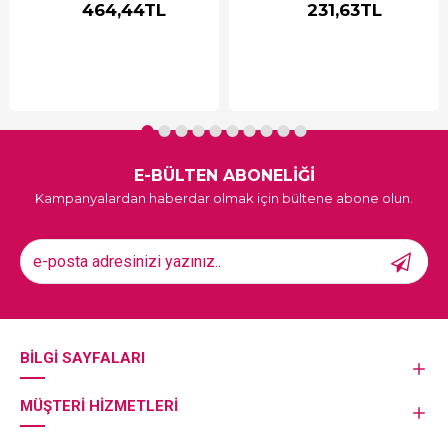
464,44TL
231,63TL
E-BÜLTEN ABONELİĞİ
Kampanyalardan haberdar olmak için bültene abone olun.
BILGI SAYFALARI
MÜŞTERI HIZMETLERI