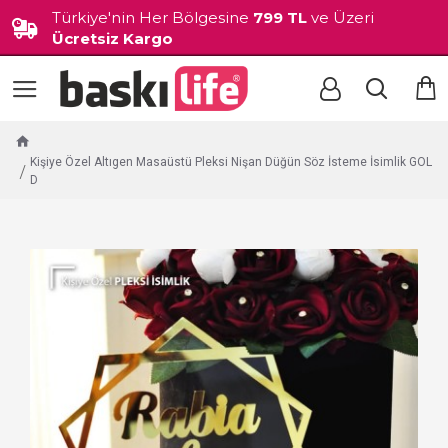
Türkiye'nin Her Bölgesine
799 TL
ve Üzeri
Ücretsiz Kargo
Kişiye Özel Altıgen Masaüstü Pleksi Nişan Düğün Söz İsteme İsimlik GOL
D