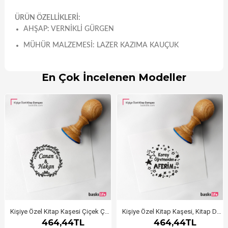
ÜRÜN ÖZELLİKLERİ:
AHŞAP: VERNIKLI GÜRGEN
MÜHÜR MALZEMESI: LAZER KAZIMA KAUÇUK
En Çok İncelenen Modeller
Kişiye Özel Kitap Kaşesi Çiçek Çerçeveli
Kişiye Özel Kitap Kaşesi, Kitap Damgası, Kitap Mührü Öğretmen Kaşesi Aferin
464,44TL
464,44TL