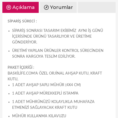
Açıklama
Yorumlar
SİPARİŞ SÜRECİ :
SIPARIŞ SONRASI TASARIM EKIBIMIZ AYNI IŞ GÜNÜ
IÇERISINDE ÜRÜNÜ TASARLIYOR VE ÜRETIME
GÖNDERIYOR.
ÜRETIMI YAPILAN ÜRÜNLER KONTROL SÜRECINDEN
SONRA KARGOYA TESLIM EDILIYOR.
PAKET İÇERİĞİ :
BASKILIFE.COM’A ÖZEL ORJINAL AHŞAP KUTU, KRAFT
KUTU,
1 ADET AHŞAP SAPLI MÜHÜR (4X4 CM)
1 ADET AHŞAP MÜREKKEPLI ISTAMPA
1 ADET MÜHRÜNÜZÜ KOLAYLIKLA MUHAFAZA
ETMENIZI SAĞLAYACAK KRAFT KUTU
MÜHÜR KULLANMA KILAVUZU