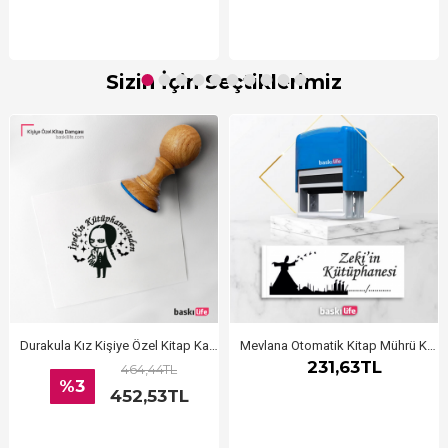
Sizin İçin Seçtiklerimiz
Durakula Kız Kişiye Özel Kitap Kaşesi, Kitap Damgası, Kitap Mührü
Mevlana Otomatik Kitap Mührü Kitap Damgası Kişiye Özel Kaşe
231,63TL
464,44TL
%3
452,53TL