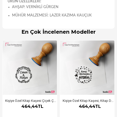
ÜRÜN ÖZELLİKLERİ:
AHŞAP: VERNIKLI GÜRGEN
MÜHÜR MALZEMESI: LAZER KAZIMA KAUÇUK
En Çok İncelenen Modeller
Kişiye Özel Kitap Kaşesi Çiçek Çerçeveli
Kişiye Özel Kitap Kaşesi, Kitap Damgası, Kitap Mührü Öğretmen Kaşesi Aferin
464,44TL
464,44TL