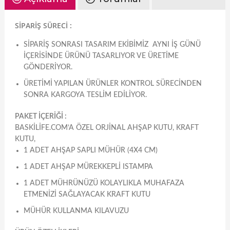
SİPARİŞ SÜRECİ :
SIPARIŞ SONRASI TASARIM EKIBIMIZ AYNI IŞ GÜNÜ
IÇERISINDE ÜRÜNÜ TASARLIYOR VE ÜRETIME
GÖNDERIYOR.
ÜRETIMI YAPILAN ÜRÜNLER KONTROL SÜRECINDEN
SONRA KARGOYA TESLIM EDILIYOR.
PAKET İÇERİĞİ :
BASKILIFE.COM’A ÖZEL ORJINAL AHŞAP KUTU, KRAFT
KUTU,
1 ADET AHŞAP SAPLI MÜHÜR (4X4 CM)
1 ADET AHŞAP MÜREKKEPLI ISTAMPA
1 ADET MÜHRÜNÜZÜ KOLAYLIKLA MUHAFAZA
ETMENIZI SAĞLAYACAK KRAFT KUTU
MÜHÜR KULLANMA KILAVUZU