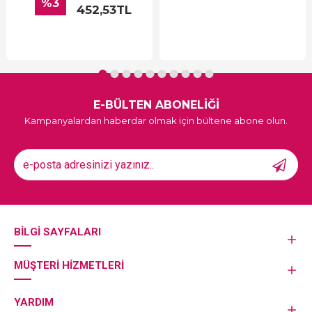
%3
452,53TL
E-BÜLTEN ABONELİĞİ
Kampanyalardan haberdar olmak için bültene abone olun.
BILGI SAYFALARI
MÜŞTERI HIZMETLERI
YARDIM