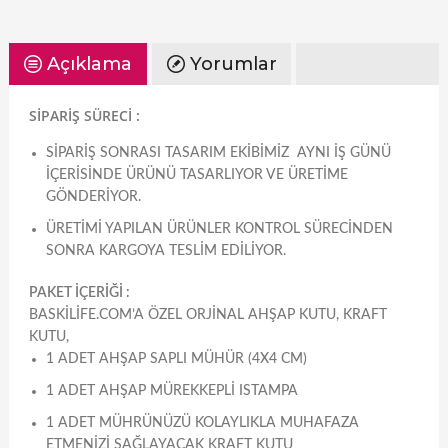
Açıklama
Yorumlar
SİPARİŞ SÜRECİ :
SIPARIŞ SONRASI TASARIM EKIBIMIZ AYNI IŞ GÜNÜ
IÇERISINDE ÜRÜNÜ TASARLIYOR VE ÜRETIME
GÖNDERIYOR.
ÜRETIMI YAPILAN ÜRÜNLER KONTROL SÜRECINDEN
SONRA KARGOYA TESLIM EDILIYOR.
PAKET İÇERİĞİ :
BASKILIFE.COM’A ÖZEL ORJINAL AHŞAP KUTU, KRAFT
KUTU,
1 ADET AHŞAP SAPLI MÜHÜR (4X4 CM)
1 ADET AHŞAP MÜREKKEPLI ISTAMPA
1 ADET MÜHRÜNÜZÜ KOLAYLIKLA MUHAFAZA
ETMENIZI SAĞLAYACAK KRAFT KUTU