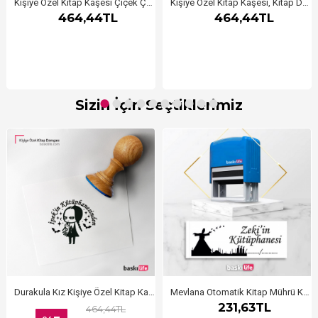
Kişiye Özel Kitap Kaşesi Çiçek Çerçeveli
Kişiye Özel Kitap Kaşesi, Kitap Damgası, Kitap Mührü Öğretmen Kaşesi Aferin
464,44TL
464,44TL
Sizin İçin Seçtiklerimiz
Durakula Kız Kişiye Özel Kitap Kaşesi, Kitap Damgası, Kitap Mührü
Mevlana Otomatik Kitap Mührü Kitap Damgası Kişiye Özel Kaşe
231,63TL
464,44TL