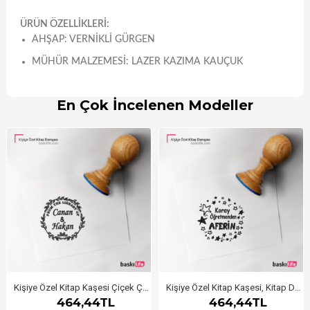
ÜRÜN ÖZELLİKLERİ:
AHŞAP: VERNIKLI GÜRGEN
MÜHÜR MALZEMESI: LAZER KAZIMA KAUÇUK
En Çok İncelenen Modeller
Kişiye Özel Kitap Kaşesi Çiçek Çerçeveli
Kişiye Özel Kitap Kaşesi, Kitap Damgası, Kitap Mührü Öğretmen Kaşesi Aferin
464,44TL
464,44TL