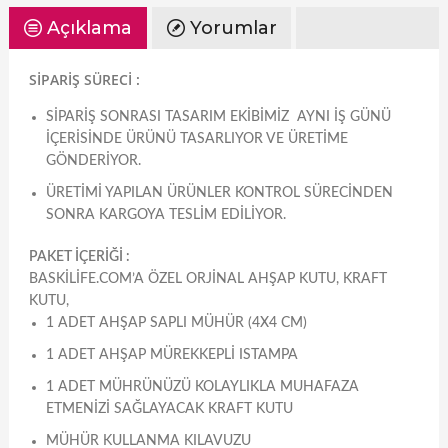
Açıklama
Yorumlar
SİPARİŞ SÜRECİ :
SIPARIŞ SONRASI TASARIM EKIBIMIZ AYNI IŞ GÜNÜ
IÇERISINDE ÜRÜNÜ TASARLIYOR VE ÜRETIME
GÖNDERIYOR.
ÜRETIMI YAPILAN ÜRÜNLER KONTROL SÜRECINDEN
SONRA KARGOYA TESLIM EDILIYOR.
PAKET İÇERİĞİ :
BASKILIFE.COM’A ÖZEL ORJINAL AHŞAP KUTU, KRAFT
KUTU,
1 ADET AHŞAP SAPLI MÜHÜR (4X4 CM)
1 ADET AHŞAP MÜREKKEPLI ISTAMPA
1 ADET MÜHRÜNÜZÜ KOLAYLIKLA MUHAFAZA
ETMENIZI SAĞLAYACAK KRAFT KUTU
MÜHÜR KULLANMA KILAVUZU