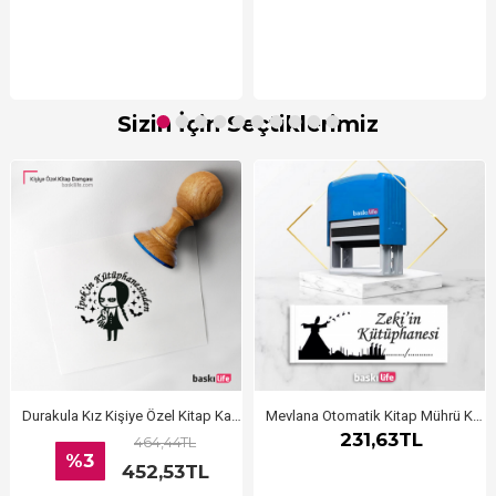
Sizin İçin Seçtiklerimiz
Durakula Kız Kişiye Özel Kitap Kaşesi, Kitap Damgası, Kitap Mührü
Mevlana Otomatik Kitap Mührü Kitap Damgası Kişiye Özel Kaşe
231,63TL
464,44TL
%3
452,53TL