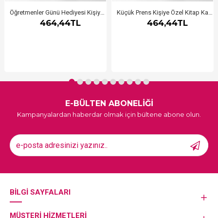
Öğretmenler Günü Hediyesi Kişiye Özel Kitap Kaşesi, Kitap Damgası, Kitap Mührü 2
Küçük Prens Kişiye Özel Kitap Kaşesi, Kitap Damgası, Kitap Mührü
464,44TL
464,44TL
E-BÜLTEN ABONELİĞİ
Kampanyalardan haberdar olmak için bültene abone olun.
BILGI SAYFALARI
MÜŞTERI HIZMETLERI