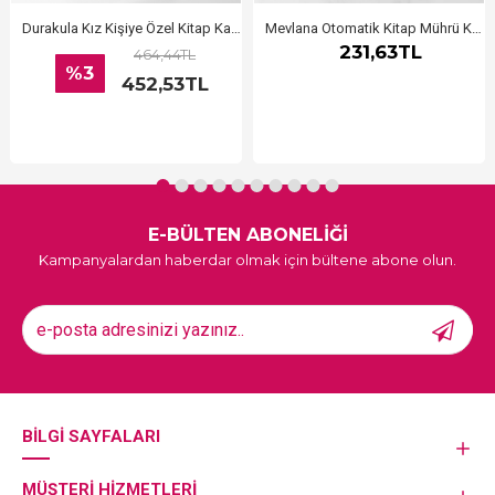
Durakula Kız Kişiye Özel Kitap Kaşesi, Kitap Damgası, Kitap Mührü
Mevlana Otomatik Kitap Mührü Kitap Damgası Kişiye Özel Kaşe
231,63TL
464,44TL
%3
452,53TL
E-BÜLTEN ABONELİĞİ
Kampanyalardan haberdar olmak için bültene abone olun.
BILGI SAYFALARI
MÜŞTERI HIZMETLERI